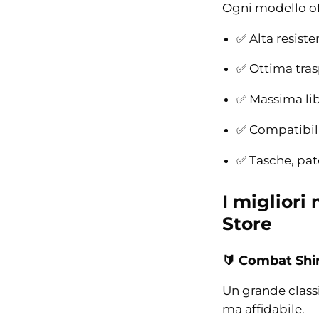
Ogni modello of
✅ Alta resiste
✅ Ottima tras
✅ Massima li
✅ Compatibili
✅ Tasche, pat
I migliori
Store
🔰
Combat Shir
Un grande class
ma affidabile.