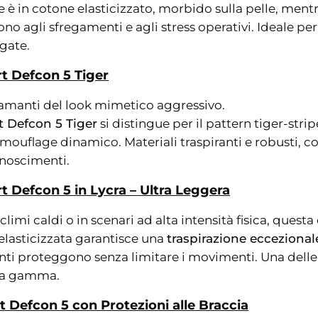
e è in cotone elasticizzato, morbido sulla pelle, men
tono agli sfregamenti e agli stress operativi. Ideale pe
ngate.
t Defcon 5 Tiger
i amanti del look mimetico aggressivo.
 Defcon 5 Tiger
si distingue per il pattern tiger-strip
mouflage dinamico. Materiali traspiranti e robusti, con
onoscimenti.
t Defcon 5 in Lycra – Ultra Leggera
climi caldi o in scenari ad alta intensità fisica, questa
a elasticizzata garantisce una
traspirazione eccezional
nti proteggono senza limitare i movimenti. Una delle
lla gamma.
 Defcon 5 con Protezioni alle Braccia