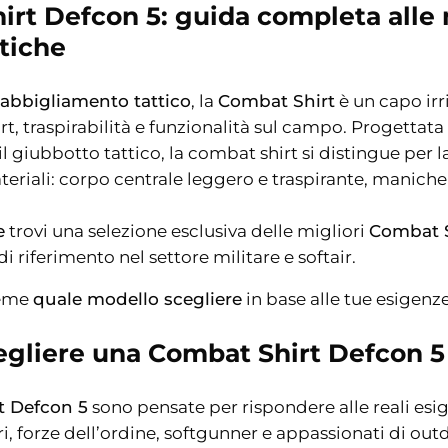
rt Defcon 5: guida completa alle 
tiche
abbigliamento tattico
, la
Combat Shirt
è un capo irr
t, traspirabilità e funzionalità sul campo. Progettata
il giubbotto tattico, la combat shirt si distingue per
teriali: corpo centrale leggero e traspirante, maniche 
e
trovi una selezione esclusiva delle migliori
Combat S
i riferimento nel settore militare e softair.
ieme
quale modello scegliere
in base alle tue esigenz
egliere una Combat Shirt Defcon 5
t Defcon 5
sono pensate per rispondere alle reali esi
ri, forze dell’ordine, softgunner e appassionati di out