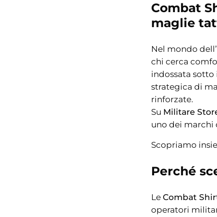
Combat Shi
maglie tat
Nel mondo dell’
chi cerca comfor
indossata sotto 
strategica di ma
rinforzate.
Su
Militare Stor
uno dei marchi d
Scopriamo ins
Perché sc
Le
Combat Shir
operatori milita