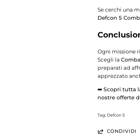
Se cerchi una m
Defcon 5 Comba
Conclusion
Ogni missione r
Scegli la
Combat
preparati ad aff
apprezzato anche
➡️
Scopri tutta 
nostre offerte d
Tag:
Defcon 5
CONDIVIDI