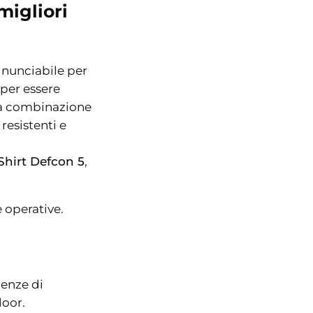
migliori
inunciabile per
 per essere
 la combinazione
resistenti e
hirt Defcon 5
,
e operative.
genze di
door.