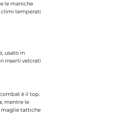
tre le maniche
r climi temperati
e, usato in
 inserti velcrati
 combat è il top.
e
, mentre le
 maglie tattiche