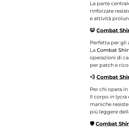
La parte central
rinforzate resis
e attività prolu
🐯
Combat Shir
Perfetta per gl
La
Combat Shirt
operazioni di ca
per patch e ric
💨
Combat Shir
Per chi opera in 
Il corpo in lycr
maniche resiste
più leggere de
🛡️
Combat Shirt