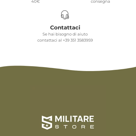
40€
consegna
Contattaci
Se hai bisogno di aiuto
contattaci al +39 351 3583959