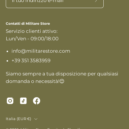
Iscriviti
alla
nostra
Contatti di Militare Store
newsletter
Servizio clienti attivo:
Lun/Ven - 09:00/18:00
info@militarestore.com
+39 351 3583959
Siamo sempre a tua disposizione per qualsiasi
domanda o necessità!😊
Paese
Italia (EUR €)