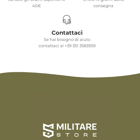
40€
consegna
Contattaci
Se hai bisogno di aiuto
contattaci al +39 351 3583959