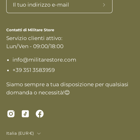
Iscriviti
alla
nostra
Contatti di Militare Store
newsletter
Servizio clienti attivo:
Lun/Ven - 09:00/18:00
info@militarestore.com
+39 351 3583959
Siamo sempre a tua disposizione per qualsiasi
domanda o necessità!😊
Paese
Italia (EUR €)