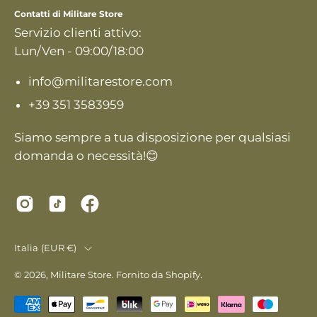
nostra
Contatti di Militare Store
newsletter
Servizio clienti attivo:
Lun/Ven - 09:00/18:00
info@militarestore.com
+39 351 3583959
Siamo sempre a tua disposizione per qualsiasi
domanda o necessità!😊
Paese
Italia (EUR €)
© 2026,
Militare Store
.
Fornito da
Shopify
.